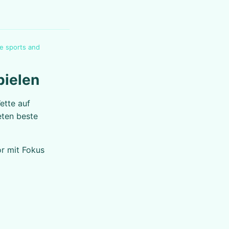
te sports and
pielen
ette auf
eten beste
or mit Fokus