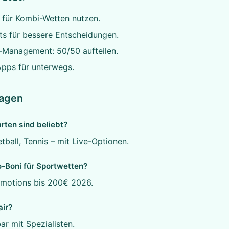
 für Kombi-Wetten nutzen.
ts für bessere Entscheidungen.
-Management: 50/50 aufteilen.
Apps für unterwegs.
ragen
rten sind beliebt?
tball, Tennis – mit Live-Optionen.
o-Boni für Sportwetten?
omotions bis 200€ 2026.
air?
ar mit Spezialisten.