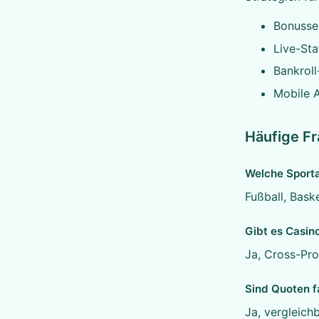
Bonusse
Live-Sta
Bankroll
Mobile 
Häufige F
Welche Sporta
Fußball, Baske
Gibt es Casin
Ja, Cross-Pr
Sind Quoten f
Ja, vergleichb