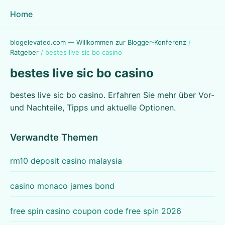
Home
blogelevated.com — Willkommen zur Blogger-Konferenz
/
Ratgeber
/
bestes live sic bo casino
bestes live sic bo casino
bestes live sic bo casino. Erfahren Sie mehr über Vor-
und Nachteile, Tipps und aktuelle Optionen.
Verwandte Themen
rm10 deposit casino malaysia
casino monaco james bond
free spin casino coupon code free spin 2026