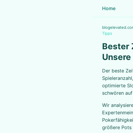
Home
blogelevated.co
Tipps
Bester 
Unsere
Der beste Ze
Spieleranzahl
optimierte Sl
schwören auf 
Wir analysier
Expertenmein
Pokerfähigke
größere Pots