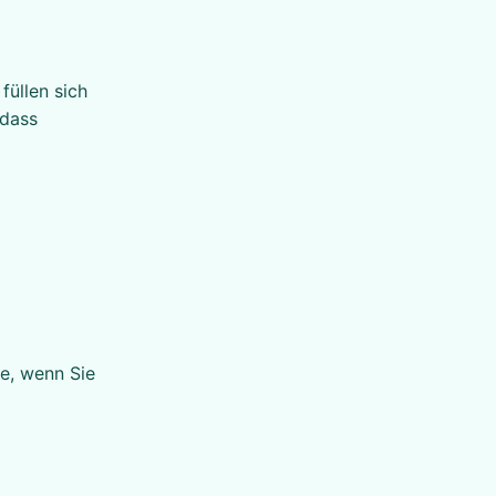
füllen sich
 dass
se, wenn Sie