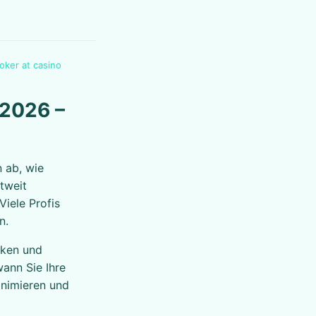
poker at casino
 2026 –
 ab, wie
tweit
iele Profis
n.
tiken und
ann Sie Ihre
inimieren und