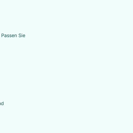
. Passen Sie
nd