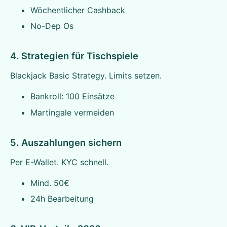
Wöchentlicher Cashback
No-Dep Os
4. Strategien für Tischspiele
Blackjack Basic Strategy. Limits setzen.
Bankroll: 100 Einsätze
Martingale vermeiden
5. Auszahlungen sichern
Per E-Wallet. KYC schnell.
Mind. 50€
24h Bearbeitung