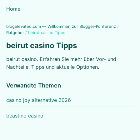
Home
blogelevated.com — Willkommen zur Blogger-Konferenz
/
Ratgeber
/
beirut casino Tipps
beirut casino Tipps
beirut casino. Erfahren Sie mehr über Vor- und
Nachteile, Tipps und aktuelle Optionen.
Verwandte Themen
casino joy alternative 2026
beastino casino