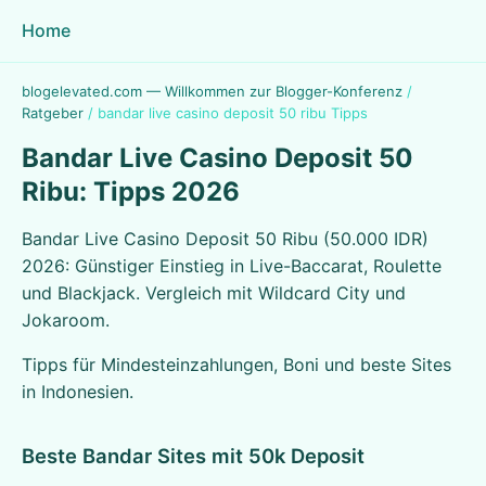
Home
blogelevated.com — Willkommen zur Blogger-Konferenz
/
Ratgeber
/
bandar live casino deposit 50 ribu Tipps
Bandar Live Casino Deposit 50
Ribu: Tipps 2026
Bandar Live Casino Deposit 50 Ribu (50.000 IDR)
2026: Günstiger Einstieg in Live-Baccarat, Roulette
und Blackjack. Vergleich mit Wildcard City und
Jokaroom.
Tipps für Mindesteinzahlungen, Boni und beste Sites
in Indonesien.
Beste Bandar Sites mit 50k Deposit