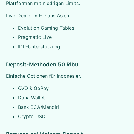
Plattformen mit niedrigen Limits.
Live-Dealer in HD aus Asien.
Evolution Gaming Tables
Pragmatic Live
IDR-Unterstützung
Deposit-Methoden 50 Ribu
Einfache Optionen für Indonesier.
OVO & GoPay
Dana Wallet
Bank BCA/Mandiri
Crypto USDT
Bonusse bei kleinem Deposit