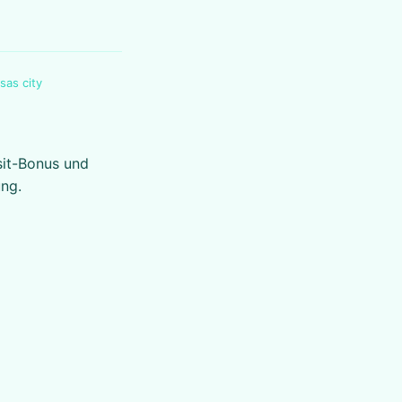
sas city
it-Bonus und
ung.