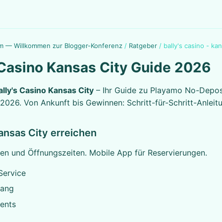
m — Willkommen zur Blogger-Konferenz
/
Ratgeber
/
bally's casino - kan
 Casino Kansas City Guide 2026
ally's Casino Kansas City
– Ihr Guide zu Playamo No-Depos
2026. Von Ankunft bis Gewinnen: Schritt-für-Schritt-Anleit
Kansas City erreichen
en und Öffnungszeiten. Mobile App für Reservierungen.
Service
gang
ents