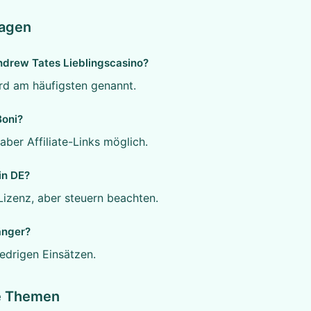
ragen
ndrew Tates Lieblingscasino?
rd am häufigsten genannt.
Boni?
, aber Affiliate-Links möglich.
 in DE?
izenz, aber steuern beachten.
änger?
edrigen Einsätzen.
e Themen