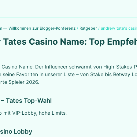
m — Willkommen zur Blogger-Konferenz
/
Ratgeber
/
andrew tate's cas
 Tates Casino Name: Top Empfe
 Casino Name: Der Influencer schwärmt von High-Stakes-P
 seine Favoriten in unserer Liste – von Stake bis Betway L
erte Spieler 2026.
 – Tates Top-Wahl
 mit VIP-Lobby, hohe Limits.
sino Lobby