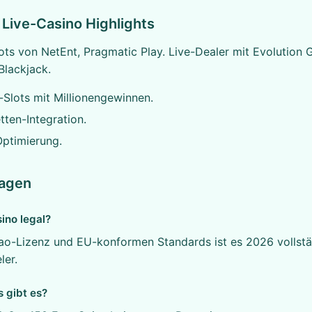
 Live-Casino Highlights
ts von NetEnt, Pragmatic Play. Live-Dealer mit Evolution 
Blackjack.
Slots mit Millionengewinnen.
ten-Integration.
Optimierung.
ragen
sino legal?
ao-Lizenz und EU-konformen Standards ist es 2026 vollstän
ler.
 gibt es?