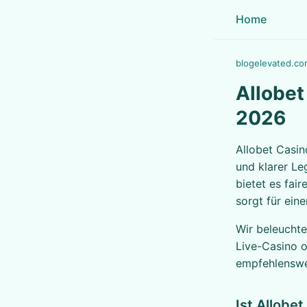
Home
blogelevated.co
Allobet
2026
Allobet Casi
und klarer Le
bietet es fai
sorgt für eine
Wir beleuchten
Live-Casino o
empfehlenswe
Ist Allobe