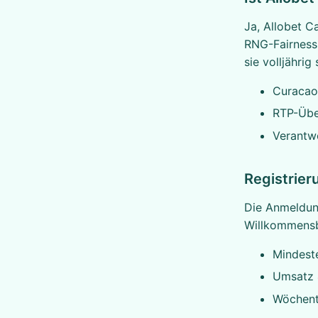
Ja, Allobet C
RNG-Fairness 
sie volljährig 
Curacao-
RTP-Übe
Verantwo
Registrier
Die Anmeldung
Willkommensb
Mindeste
Umsatz 
Wöchent