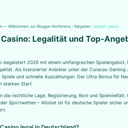
m — Willkommen zur Blogger-Konferenz
/
Ratgeber
/
allobet casino
 Casino: Legalität und Top-Ange
no begeistert 2026 mit einem umfangreichen Spielangebot,
galität. Als lizenzierter Anbieter unter der Curacao Gaming 
re Spiele und schnelle Auszahlungen. Der Ultra-Bonus für N
n starken Start.
 die rechtliche Lage, Registrierung, Boni und Spielvielfalt. 
der Sportwetten – Allobet ist für deutsche Spieler sicher u
rt.
t Casino legal in Deutschland?