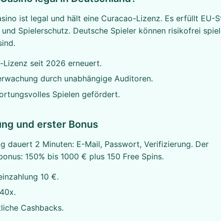
asino ist legal und hält eine Curacao-Lizenz. Es erfüllt EU-
und Spielerschutz. Deutsche Spieler können risikofrei spie
sind.
Lizenz seit 2026 erneuert.
rwachung durch unabhängige Auditoren.
rtungsvolles Spielen gefördert.
ung und erster Bonus
 dauert 2 Minuten: E-Mail, Passwort, Verifizierung. Der
onus: 150% bis 1000 € plus 150 Free Spins.
inzahlung 10 €.
40x.
liche Cashbacks.