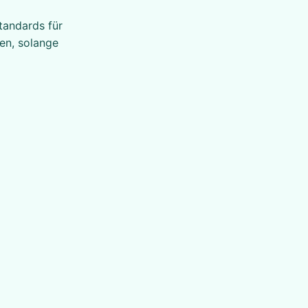
Standards für
len, solange