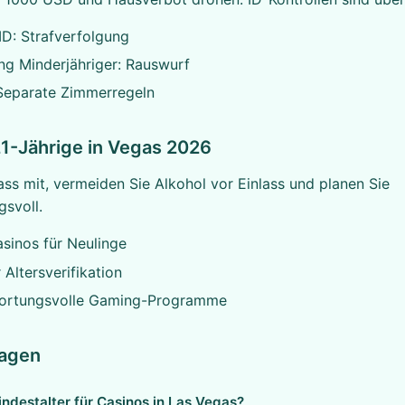
ID: Strafverfolgung
ng Minderjähriger: Rauswurf
 Separate Zimmerregeln
21-Jährige in Vegas 2026
ass mit, vermeiden Sie Alkohol vor Einlass und planen Sie
svoll.
sinos für Neulinge
 Altersverifikation
ortungsvolle Gaming-Programme
ragen
indestalter für Casinos in Las Vegas?