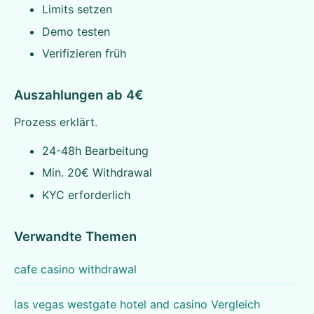
Limits setzen
Demo testen
Verifizieren früh
Auszahlungen ab 4€
Prozess erklärt.
24-48h Bearbeitung
Min. 20€ Withdrawal
KYC erforderlich
Verwandte Themen
cafe casino withdrawal
las vegas westgate hotel and casino Vergleich