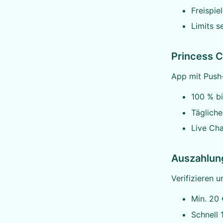
Freispie
Limits s
Princess C
App mit Push-
100 % b
Tägliche
Live Cha
Auszahlun
Verifizieren 
Min. 20
Schnell 